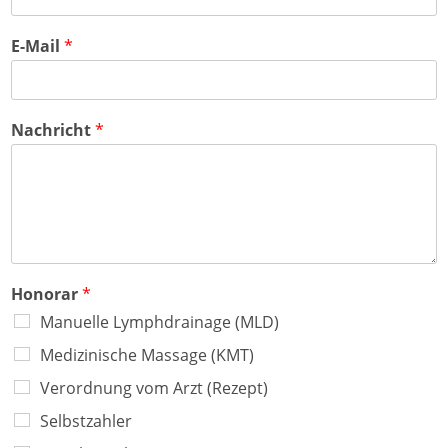
e
t
o
i
n
l
E-Mail
*
e
1
Nachricht
*
Honorar
*
Manuelle Lymphdrainage (MLD)
Medizinische Massage (KMT)
Verordnung vom Arzt (Rezept)
Selbstzahler