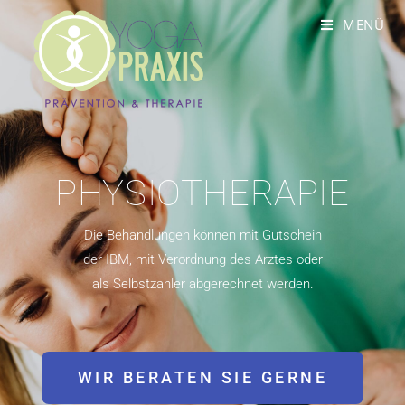
MENÜ
PHYSIOTHERAPIE
Die Behandlungen können mit Gutschein
der IBM, mit Verordnung des Arztes oder
als Selbstzahler abgerechnet werden.
WIR BERATEN SIE GERNE