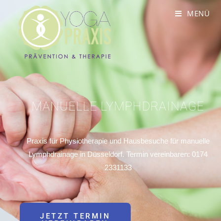
MENÜ
MANUELLE LYMPHDRAINAGE
Praxis für Physiotherapie und Hausbesuche für manuelle
Lymphdrainage in Düsseldorf. Termin vereinbaren: 0174
2331133
JETZT TERMIN