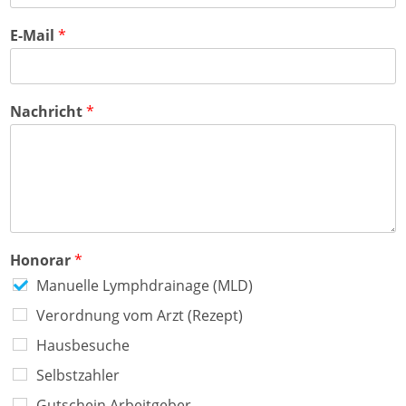
i
n
l
E-Mail
*
e
1
Nachricht
*
Honorar
*
Manuelle Lymphdrainage (MLD)
Verordnung vom Arzt (Rezept)
Hausbesuche
Selbstzahler
Gutschein Arbeitgeber