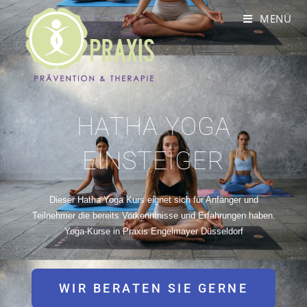
MENÜ
HATHA YOGA
EINSTEIGER
Dieser Hatha Yoga Kurs eignet sich für Anfänger und
Teilnehmer die bereits Vorkenntnisse und Erfahrungen haben.
Yoga-Kurse in Praxis Engelmayer Düsseldorf
WIR BERATEN SIE GERNE