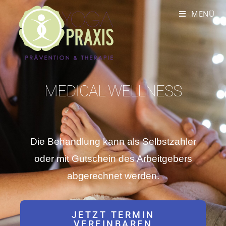
MENÜ
MEDICAL WELLNESS
Die Behandlung kann als Selbstzahler
oder mit Gutschein des Arbeitgebers
abgerechnet werden.
JETZT TERMIN
VEREINBAREN