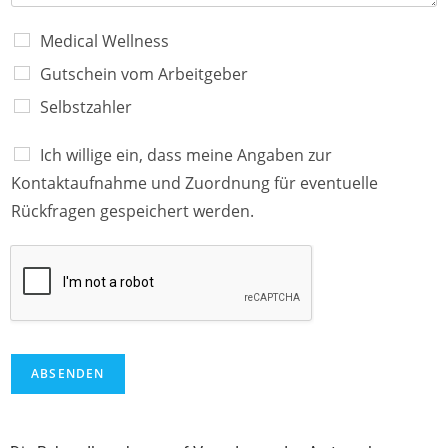
p
i
Medical Wellness
e
r
Gutschein vom Arbeitgeber
e
Selbstzahler
n
)
*
Ich willige ein, dass meine Angaben zur
Kontaktaufnahme und Zuordnung für eventuelle
Rückfragen gespeichert werden.
ABSENDEN