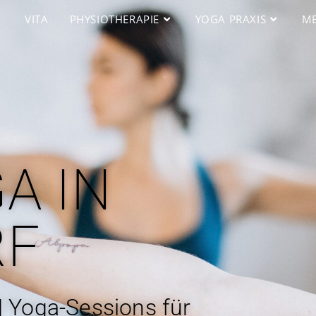
VITA
PHYSIOTHERAPIE
YOGA PRAXIS
ME
A IN
RF
| Yoga-Sessions für