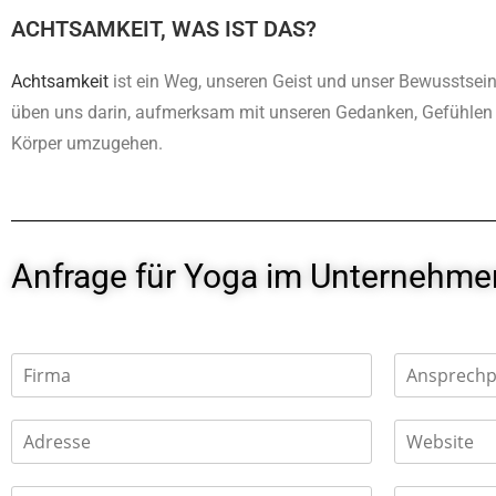
ACHTSAMKEIT, WAS IST DAS?
Achtsamkeit
ist ein Weg, unseren Geist und unser Bewusstsein
üben uns darin, aufmerksam mit unseren Gedanken, Gefühle
Körper umzugehen.
Anfrage für Yoga im Unternehme
N
a
m
V
N
o
a
e
N
r
c
*
a
n
h
m
V
N
a
n
o
a
m
a