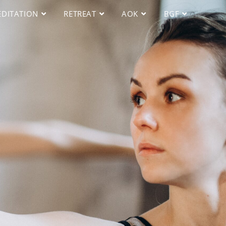
DITATION
RETREAT
AOK
BGF