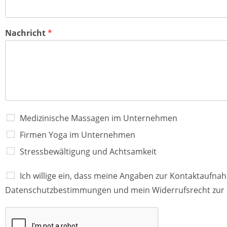
p
(
n
h
e
i
k
a
n
e
o
m
a
e
m
r
p
Nachricht
*
e
e
i
n
e
)
r
*
e
n
)
*
Medizinische Massagen im Unternehmen
Firmen Yoga im Unternehmen
Stressbewältigung und Achtsamkeit
Ich willige ein, dass meine Angaben zur Kontaktaufn
Datenschutzbestimmungen und mein Widerrufsrecht zur 