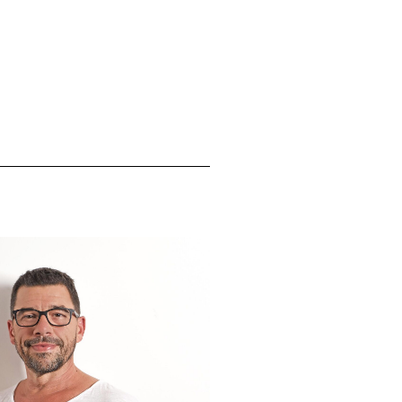
DITATION
RETREAT
AOK
BGF