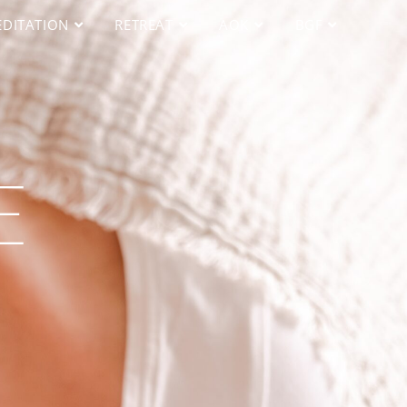
DITATION
RETREAT
AOK
BGF
E