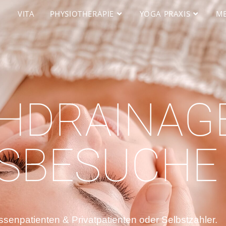
VITA
PHYSIOTHERAPIE
YOGA PRAXIS
ME
HDRAINAG
SBESUCHE
senpatienten & Privatpatienten oder Selbstzahler.