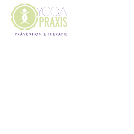
MENÜ
YOGA & ACHTSAMKEIT
FÜR ANFÄNGER
Erlerne die Basistechniken der Achtsamkeit und
Meditation, Schritt für Schritt. Dieser Kurs wird mit
Inhalten aus dem MBSR gestaltet und verknüpft
traditionelle Meditationsübungen mit
Atemübungen und Yoga.