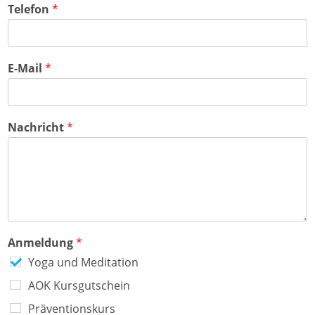
s
t
e
Telefon
*
s
a
g
z
d
i
e
t
o
i
n
l
E-Mail
*
e
1
Nachricht
*
Anmeldung
*
Yoga und Meditation
AOK Kursgutschein
Präventionskurs