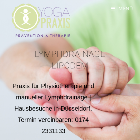
MENÜ
LYMPHDRAINAGE
LIPÖDEM
Praxis für Physiotherapie und
manueller Lymphdrainage |
Hausbesuche in Düsseldorf.
Termin vereinbaren: 0174
2331133