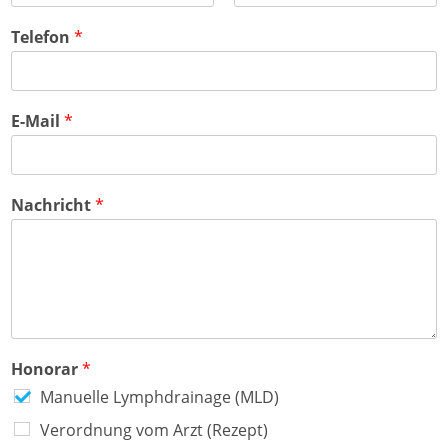
e
S
R
s
t
e
Telefon
*
s
a
g
z
d
i
e
t
o
i
n
l
E-Mail
*
e
1
Nachricht
*
Honorar
*
Manuelle Lymphdrainage (MLD)
Verordnung vom Arzt (Rezept)