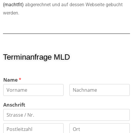
(machtfit)
abgerechnet und auf dessen Webseite gebucht
werden.
Terminanfrage MLD
Name
*
V
N
o
a
Anschrift
r
c
n
h
a
n
m
a
A
e
m
d
e
r