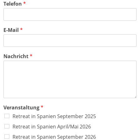
s
t
e
Telefon
*
s
a
g
z
d
i
e
t
o
i
n
l
E-Mail
*
e
1
Nachricht
*
Veranstaltung
*
Retreat in Spanien September 2025
Retreat in Spanien April/Mai 2026
Retreat in Spanien September 2026