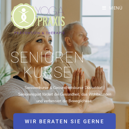
MENÜ
SENIOREN
KURSE
Seniorenkurse & Gesundheitskurse Düsseldorf |
Seniorensport fördert die Gesundheit, das Wohlbefinden
und verbessert die Beweglichkeit.
WIR BERATEN SIE GERNE