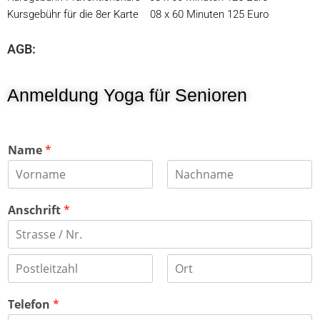
Kursgebühr für die 8er Karte 08 x 60 Minuten 125 Euro
AGB:
Anmeldung Yoga für Senioren
Name
*
V
N
o
a
Anschrift
*
r
c
n
h
a
n
m
a
A
e
m
d
e
r
e
S
R
s
t
e
Telefon
*
s
a
g