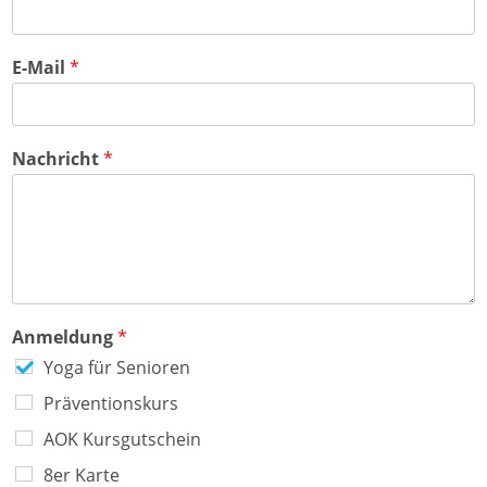
z
d
i
e
t
o
i
n
l
E-Mail
*
e
1
Nachricht
*
Anmeldung
*
Yoga für Senioren
Präventionskurs
AOK Kursgutschein
8er Karte