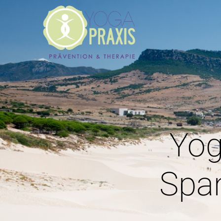
Yog
Spa