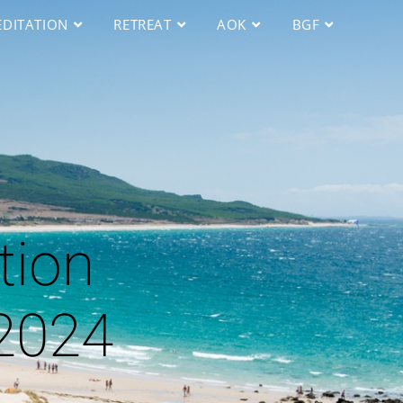
DITATION
RETREAT
AOK
BGF
tion
2024