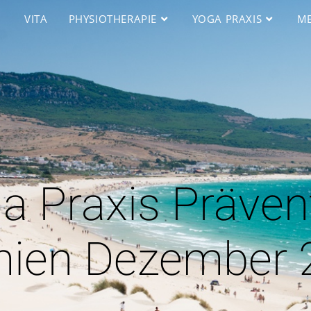
VITA
PHYSIOTHERAPIE
YOGA PRAXIS
ME
a Praxis Präven
nien Dezember 