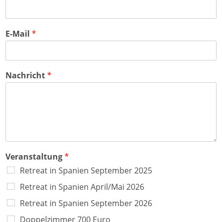
z
d
i
e
t
o
i
n
l
E-Mail
*
e
1
Nachricht
*
Veranstaltung
*
Retreat in Spanien September 2025
Retreat in Spanien April/Mai 2026
Retreat in Spanien September 2026
Doppelzimmer 700 Euro