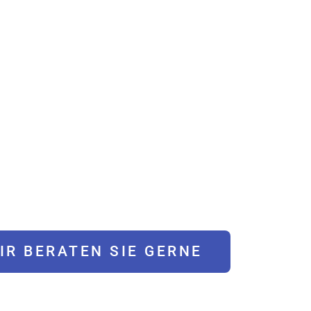
IT FÜR ANFÄN
ger | Hatha & Ashtanga Yoga | Yoga für Senioren | Achtsamkeit 
| Kostenlose Kurse in Zusammenarbeit mit der AOK
IR BERATEN SIE GERNE