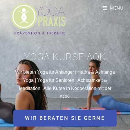
MENÜ
YOGA KURSE AOK
Wir bieten Yoga für Anfänger | Hatha & Ashtanga
Yoga | Yoga für Senioren | Achtsamkeit &
Meditation | Alle Kurse in Kooperation mit der
AOK.
WIR BERATEN SIE GERNE