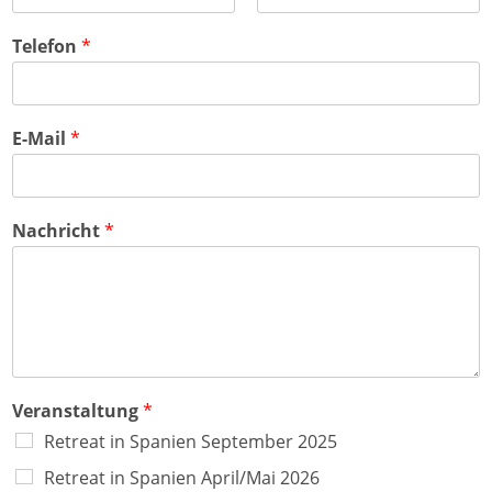
r
e
S
R
s
t
e
Telefon
*
s
a
g
z
d
i
e
t
o
i
n
l
E-Mail
*
e
1
Nachricht
*
Veranstaltung
*
Retreat in Spanien September 2025
Retreat in Spanien April/Mai 2026