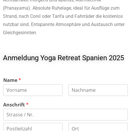
(Pranayama). Absolute Ruhelage, ideal für Ausflüge zum
Strand, nach Conil oder Tarifa und Fahrräder die kostenlos
nutzbar sind. Entspannte Atmosphäre und Austausch unter
Gleichgesinnten.
Anmeldung Yoga Retreat Spanien 2025
Name
*
V
N
o
a
Anschrift
*
r
c
n
h
a
n
m
a
A
e
m
d
e